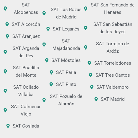
SAT
SAT San Fernando de
SAT Las Rozas
Alcobendas
Henares
de Madrid
SAT Alcorcón
SAT San Sebastián
SAT Leganés
de los Reyes
SAT Aranjuez
SAT
SAT Torrejón de
SAT Arganda
Majadahonda
Ardóz
del Rey
SAT Móstoles
SAT Torrelodones
SAT Boadilla
SAT Parla
del Monte
SAT Tres Cantos
SAT Pinto
SAT Collado
SAT Valdemoro
Villalba
SAT Pozuelo de
SAT Madrid
Alarcón
SAT Colmenar
Viejo
SAT Coslada