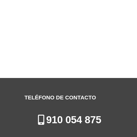
SERVICIO TÉCNICO REPARACIÓN
MULTIMARCA VAILLANT VALDEMORO
Especialistas en la Reparación, Mantenimiento e Instalación de
Calderas en Valdemoro
TELÉFONO DE CONTACTO
910 054 875