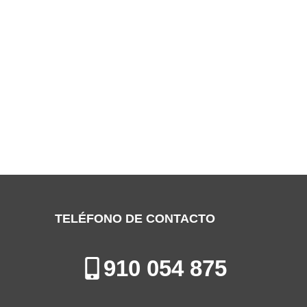
SERVICIO TÉCNICO FERROLI
VALDEMORO
Especialistas en la Reparación, Mantenimiento e Instalación de
Calderas en Valdemoro
TELÉFONO DE CONTACTO
910 054 875