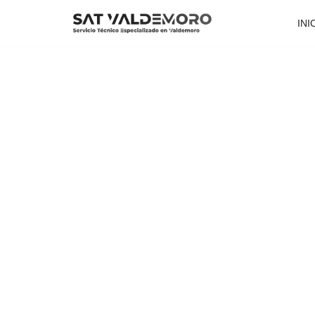
INI
Saltar
al
contenido
SERVICIO TÉCNICO DE DIETRIC
Especialistas en la Reparación, Mantenimiento e Instalaci
Valdemoro