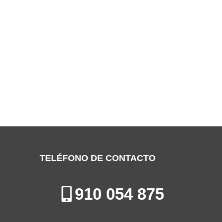
SERVICIO TÉCNICO DAEWOO
VALDEMORO
Especialistas en la Reparación de Aires Acondicionados en
Valdemoro
TELÉFONO DE CONTACTO
910 054 875