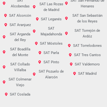
SAT
SAT San Fernando de
SAT Las Rozas
Alcobendas
Henares
de Madrid
SAT Alcorcón
SAT San Sebastián
SAT Leganés
de los Reyes
SAT Aranjuez
SAT
SAT Torrejón de
SAT Arganda
Majadahonda
Ardóz
del Rey
SAT Móstoles
SAT Torrelodones
SAT Boadilla
SAT Parla
del Monte
SAT Tres Cantos
SAT Pinto
SAT Collado
SAT Valdemoro
Villalba
SAT Pozuelo de
SAT Madrid
Alarcón
SAT Colmenar
Viejo
SAT Coslada