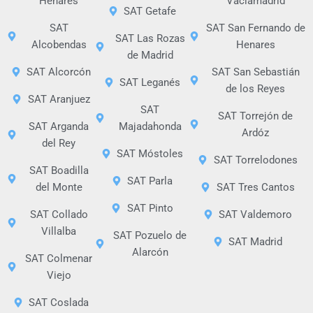
Henares
Vaciamadrid
SAT Getafe
SAT
SAT San Fernando de
SAT Las Rozas
Alcobendas
Henares
de Madrid
SAT Alcorcón
SAT San Sebastián
SAT Leganés
de los Reyes
SAT Aranjuez
SAT
SAT Torrejón de
SAT Arganda
Majadahonda
Ardóz
del Rey
SAT Móstoles
SAT Torrelodones
SAT Boadilla
SAT Parla
del Monte
SAT Tres Cantos
SAT Pinto
SAT Collado
SAT Valdemoro
Villalba
SAT Pozuelo de
SAT Madrid
Alarcón
SAT Colmenar
Viejo
SAT Coslada