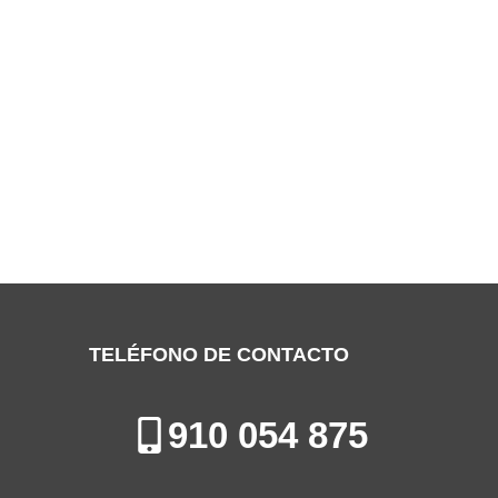
SERVICIO TÉCNICO DEIKKO
VALDEMORO
Especialistas en la Reparación de Aires Acondicionados en
Valdemoro
TELÉFONO DE CONTACTO
910 054 875