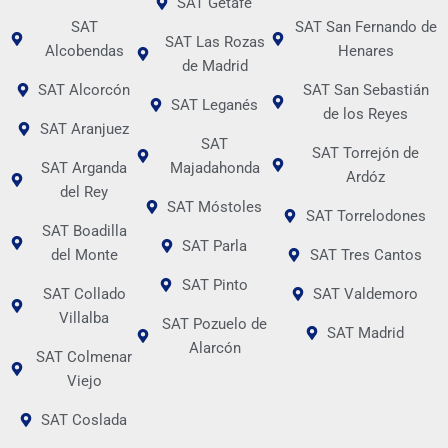
SAT Getafe
SAT
SAT San Fernando de
SAT Las Rozas
Alcobendas
Henares
de Madrid
SAT Alcorcón
SAT San Sebastián
SAT Leganés
de los Reyes
SAT Aranjuez
SAT
SAT Torrejón de
SAT Arganda
Majadahonda
Ardóz
del Rey
SAT Móstoles
SAT Torrelodones
SAT Boadilla
SAT Parla
del Monte
SAT Tres Cantos
SAT Pinto
SAT Collado
SAT Valdemoro
Villalba
SAT Pozuelo de
SAT Madrid
Alarcón
SAT Colmenar
Viejo
SAT Coslada