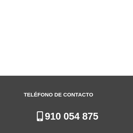
SERVICIO TÉCNICO ARISTON
VALDEMORO
Especialistas en la Reparación, Mantenimiento e Instalación de
Calderas en Valdemoro
TELÉFONO DE CONTACTO
910 054 875