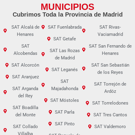
MUNICIPIOS
Cubrimos Toda la Provincia de Madrid
SAT Alcalá de
SAT Fuenlabrada
SAT Rivas-
Henares
Vaciamadrid
SAT Getafe
SAT
SAT San Fernando de
SAT Las Rozas
Alcobendas
Henares
de Madrid
SAT Alcorcón
SAT San Sebastián
SAT Leganés
de los Reyes
SAT Aranjuez
SAT
SAT Torrejón de
SAT Arganda
Majadahonda
Ardóz
del Rey
SAT Móstoles
SAT Torrelodones
SAT Boadilla
SAT Parla
del Monte
SAT Tres Cantos
SAT Pinto
SAT Collado
SAT Valdemoro
Villalba