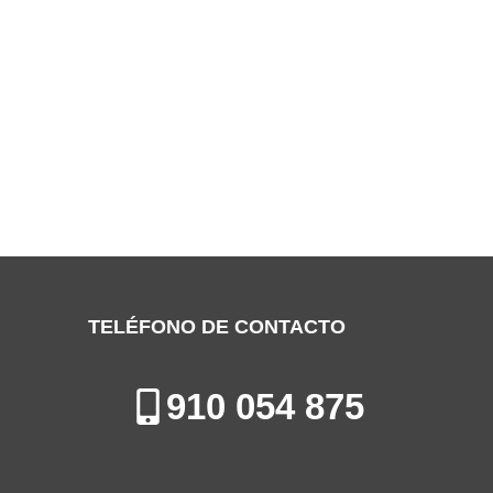
SERVICIO TÉCNICO HIYASU VALDEMORO
Especialistas en la Reparación de Aires Acondicionados en
Valdemoro
TELÉFONO DE CONTACTO
910 054 875