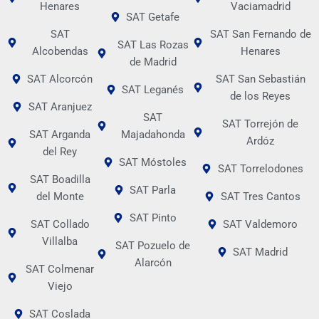
Henares
Vaciamadrid
SAT Getafe
SAT
SAT San Fernando de
SAT Las Rozas
Alcobendas
Henares
de Madrid
SAT Alcorcón
SAT San Sebastián
SAT Leganés
de los Reyes
SAT Aranjuez
SAT
SAT Torrejón de
SAT Arganda
Majadahonda
Ardóz
del Rey
SAT Móstoles
SAT Torrelodones
SAT Boadilla
SAT Parla
del Monte
SAT Tres Cantos
SAT Pinto
SAT Collado
SAT Valdemoro
Villalba
SAT Pozuelo de
SAT Madrid
Alarcón
SAT Colmenar
Viejo
SAT Coslada