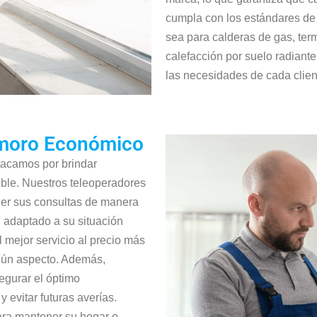
cumpla con los estándares de 
sea para calderas de gas, ter
calefacción por suelo radiant
las necesidades de cada clien
emoro Económico
tacamos por brindar
ible. Nuestros teleoperadores
der sus consultas de manera
l adaptado a su situación
 mejor servicio al precio más
ngún aspecto. Además,
egurar el óptimo
 evitar futuras averías.
ara mantener su hogar o