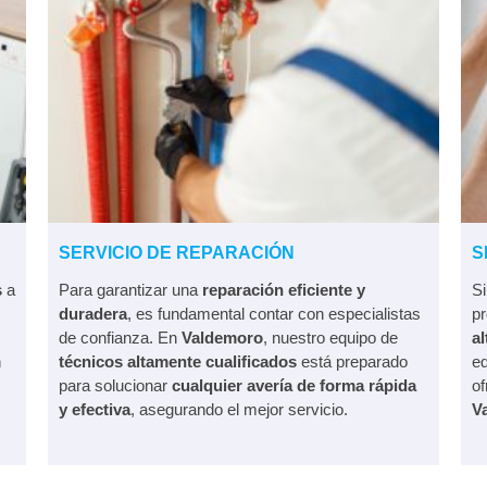
SERVICIO DE REPARACIÓN
S
s
a
Para garantizar una
reparación eficiente y
S
duradera
, es fundamental contar con especialistas
pr
de confianza. En
Valdemoro
, nuestro equipo de
a
n
técnicos altamente cualificados
está preparado
e
para solucionar
cualquier avería de forma rápida
of
y efectiva
, asegurando el mejor servicio.
V