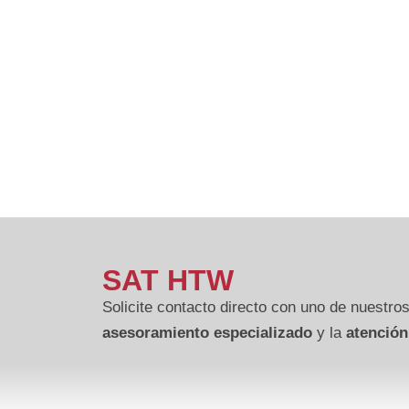
SAT HTW
Solicite contacto directo con uno de nuestros
asesoramiento especializado
y la
atención