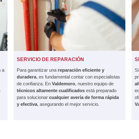
SERVICIO DE REPARACIÓN
S
s
a
Para garantizar una
reparación eficiente y
S
duradera
, es fundamental contar con especialistas
pr
de confianza. En
Valdemoro
, nuestro equipo de
a
n
técnicos altamente cualificados
está preparado
e
para solucionar
cualquier avería de forma rápida
of
y efectiva
, asegurando el mejor servicio.
V