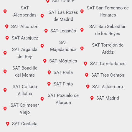
SAT Getafe
SAT
SAT San Fernando de
SAT Las Rozas
Alcobendas
Henares
de Madrid
SAT Alcorcón
SAT San Sebastián
SAT Leganés
de los Reyes
SAT Aranjuez
SAT
SAT Torrejón de
SAT Arganda
Majadahonda
Ardóz
del Rey
SAT Móstoles
SAT Torrelodones
SAT Boadilla
SAT Parla
del Monte
SAT Tres Cantos
SAT Pinto
SAT Collado
SAT Valdemoro
Villalba
SAT Pozuelo de
SAT Madrid
Alarcón
SAT Colmenar
Viejo
SAT Coslada