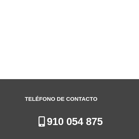
SERVICIO TÉCNICO TOSHIBA
VALDEMORO
Especialistas en la Reparación de Aires Acondicionados en
Valdemoro
TELÉFONO DE CONTACTO
910 054 875